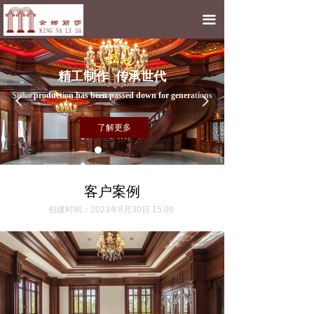
끀
精工制作 传承世代
Seiko production has been passed down for generations
넳
넲
了解更多
客户案例
创建时间：
2023年8月30日
15:09